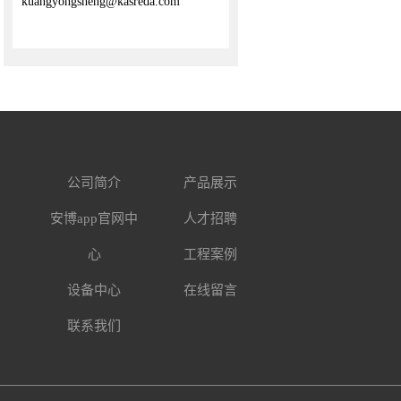
kuangyongsheng@kasreda.com
公司简介
产品展示
安博app官网中
人才招聘
心
工程案例
设备中心
在线留言
联系我们