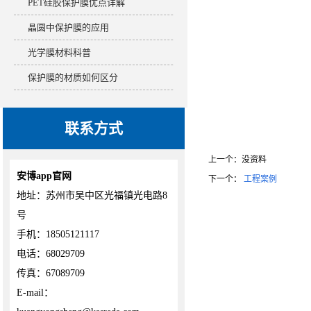
PET硅胶保护膜优点详解
晶圆中保护膜的应用
光学膜材料科普
保护膜的材质如何区分
联系方式
上一个：
没资料
安博app官网
下一个：
工程案例
地址：苏州市吴中区光福镇光电路8
号
手机：18505121117
电话：68029709
传真：67089709
E-mail：